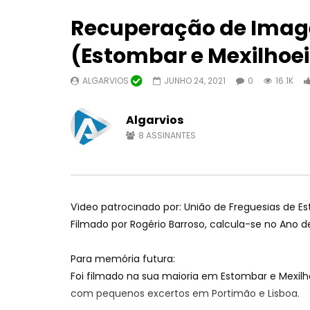
Recuperação de Image
(Estombar e Mexilhoe
ALGARVIOS
JUNHO 24, 2021
0
16.1K
Assistir depois
04:22
TV Algarvios
Ameno de 
Algarvios
Foles de 
ALGARVIOS
OUTUBRO 18, 2024
8
ASSINANTES
PAULO R
0
10.3K
43
0
OUTUBRO 
1
7.
Vídeo patrocinado por: União de Freguesias de E
Filmado por Rogério Barroso, calcula-se no Ano d
Para memória futura:
Foi filmado na sua maioria em Estombar e Mexil
com pequenos excertos em Portimão e Lisboa.