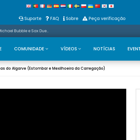
Suporte
FAQ
Sobre
Peça verificação
Promo: Neste Natal, apresentamos um Michael Bubble e Sax Duets
E
COMUNIDADE
VÍDEOS
NOTÍCIAS
EVEN
s do Algarve (Estombar e Mexilhoeira da Carregação)