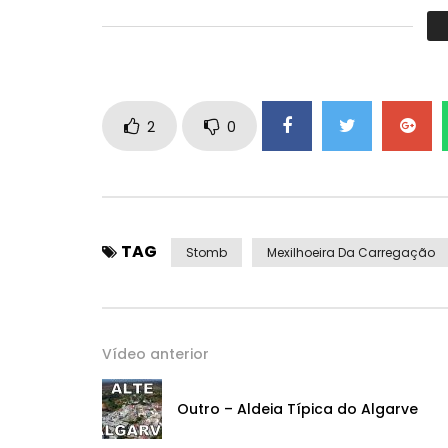
Música: Fonte Nova de Estombar.
2
0
TAG
Stomb
Mexilhoeira Da Carregação
Vídeo anterior
Outro – Aldeia Típica do Algarve