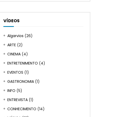
VÍDEOS
Assistir depois
Assistir depois
02:16
23:50
Algarvios
(26)
Xico Barata – Promo
03 01 Fragmentos 
ARTE
(2)
em Salir
ALGARVIOS
JANEIRO 23, 2023
NEM TRUZ NEM MUZ
0
14K
0
0
CINEMA
(4)
SETEMBRO 1, 2022
ENTRETENIMENTO
(4)
0
10.7K
0
EVENTOS
(1)
GASTRONOMIA
(1)
INFO
(5)
ENTREVISTA
(1)
CONHECIMENTO
(14)