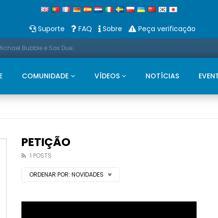
Suporte
FAQ
Sobre
Peça verificação
Promo: Neste Natal, apresentamos um Michael Bubble e Sax Duets
E
COMUNIDADE
VÍDEOS
NOTÍCIAS
EVEN
PETIÇÃO
1 POSTS
ORDENAR POR:
NOVIDADES