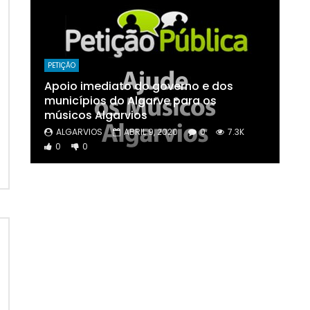
PETIÇÃO
Apoio imediato do governo e dos
municípios do Algarve para os
músicos Algarvios
ALGARVIOS
ABRIL 9, 2020
0
7.3K
0
0