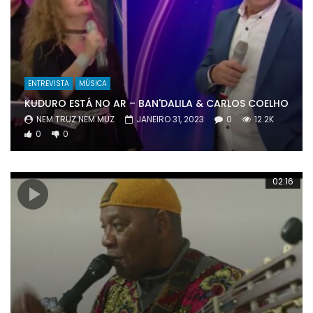
ENTREVISTA
MÚSICA
KUDURO ESTÁ NO AR – BAN'DALILA & CARLOS COELHO
NEM TRUZ NEM MUZ
JANEIRO 31, 2023
0
12.2K
0
0
02:16