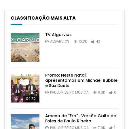
CLASSIFICAÇÃO MAIS ALTA
TV Algarvios
ALGARVIOS
10.3K
43
Promo: Neste Natal,
apresentamos um Michael Bubble
e Sax Duets
PAULO RIBEIRO MÚSICA
8.3K
0
04:52
Ameno de “Era” . Versão Gaita de
Foles de Paulo Ribeiro
PAULO RIBEIRO MÚSICA
7.9K
1