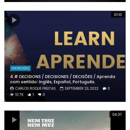
01:10
KNOWLEDGE
4 # DECISIONS / DECISIONES / DECISÕES / Aprenda
com sentido: Inglês, Español, Português.
CARLOS ROQUE FREITAS
SEPTEMBER 23, 2022
0
10.7K
1
0
04:37