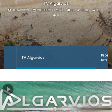
TV Algarvios
ALGARVIOS
OUTUBRO 18, 2024
0
10.3K
43
0
Promo
TV Algarvios
um Mi