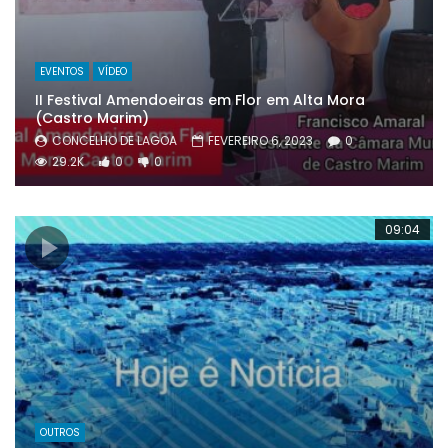
EVENTOS
VÍDEO
II Festival Amendoeiras em Flor em Alta Mora
(Castro Marim)
CONCELHO DE LAGOA
FEVEREIRO 6, 2023
0
29.2K
0
0
09:04
OUTROS