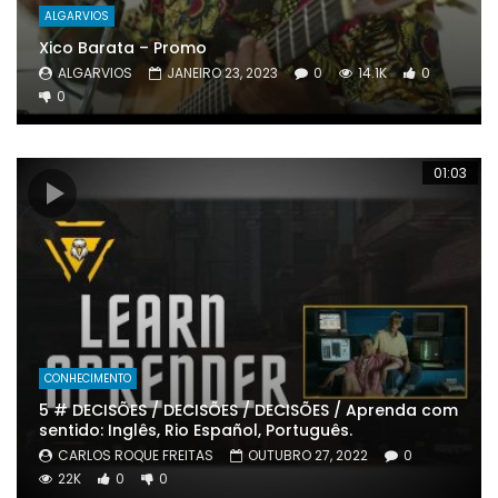
ALGARVIOS
Xico Barata – Promo
ALGARVIOS
JANEIRO 23, 2023
0
14.1K
0
0
01:03
CONHECIMENTO
5 # DECISÕES / DECISÕES / DECISÕES / Aprenda com
sentido: Inglês, Rio Español, Português.
CARLOS ROQUE FREITAS
OUTUBRO 27, 2022
0
22K
0
0