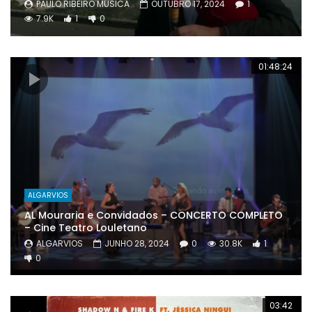
PAULO RIBEIRO MÚSICA
OUTUBRO 17, 2024
1
7.9K
1
0
01:48:24
ALGARVIOS
AL Mouraria e Convidados – CONCERTO COMPLETO
– Cine Teatro Louletano
ALGARVIOS
JUNHO 28, 2024
0
30.8K
1
0
03:42