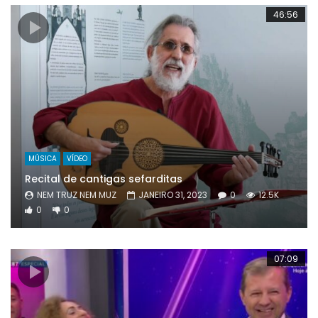
46:56
MÚSICA
VÍDEO
Recital de cantigas sefarditas
NEM TRUZ NEM MUZ
JANEIRO 31, 2023
0
12.5K
0
0
07:09