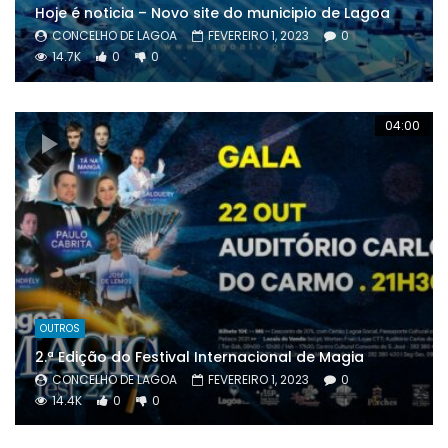
Hoje é noticia – Novo site do municipio de Lagoa
CONCELHO DE LAGOA
FEVEREIRO 1, 2023
0
14.7K
0
0
04:00
OUTROS
2.ª Edição do Festival Internacional de Magia
CONCELHO DE LAGOA
FEVEREIRO 1, 2023
0
14.4K
0
0