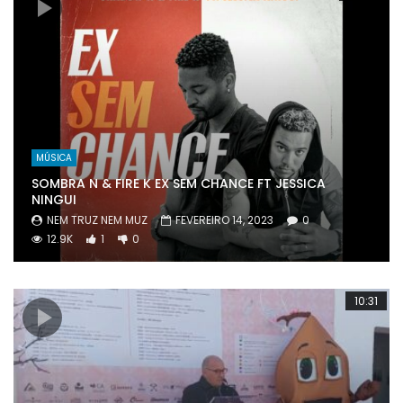
MÚSICA
SOMBRA N & FIRE K EX SEM CHANCE FT JESSICA
NINGUI
NEM TRUZ NEM MUZ
FEVEREIRO 14, 2023
0
12.9K
1
0
10:31