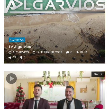
ALGARVIOS
TV Algarvios
ALGARVIOS
OUTUBRO 18, 2024
0
10.3K
43
0
04:52