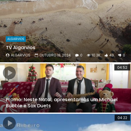
ALGARVIOS
TV Algarvios
ALGARVIOS
OUTUBRO 18, 2024
0
10.3K
43
0
04:52
Promo: Neste Natal, apresentamos um Michael
Bubble e Sax Duets
04:22