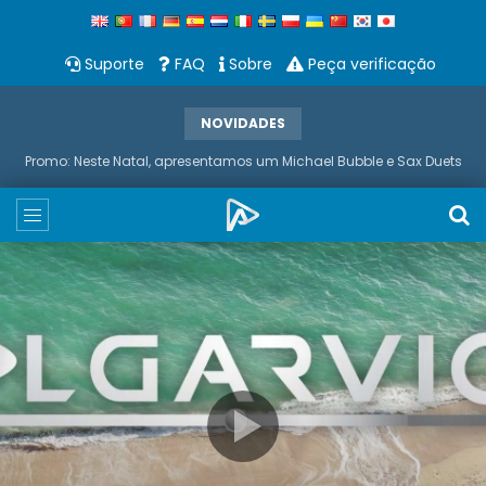
Suporte
FAQ
Sobre
Peça verificação
NOVIDADES
Ameno de “Era” . Versão Gaita de Foles de Paulo Ribeiro