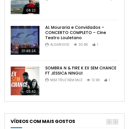
04:22
AL Mouraria e Convidados –
CONCERTO COMPLETO – Cine
Teatro Louletano
ALGARVIOS
30.8K
1
01:48:24
SOMBRA N & FIRE K EX SEM CHANCE
FT JESSICA NINGUI
NEM TRUZ NEM MUZ
12.9K
1
03:42
VÍDEOS COM MAIS GOSTOS