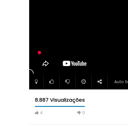
Auto S
8.887 Visualizações
4
0