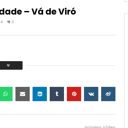
dade – Vá de Viró
4
0
Assistir depois
01:48:24
“Era” . Versão Gaita de
AL Mouraria e Convidados –
Paulo Ribeiro
CONCERTO COMPLETO – Cine
Teatro Louletano
IBEIRO MÚSICA
ALGARVIOS
JUNHO 28, 2024
17, 2024
0
30.6K
1
0
8K
1
0
próximo Vídeo