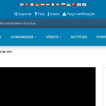
Suporte
FAQ
Sobre
Peça verificação
Promo: Neste Natal, apresentamos um Michael Bubble e Sax Duets
E
COMUNIDADE
VÍDEOS
NOTÍCIAS
EVEN
 de Viró