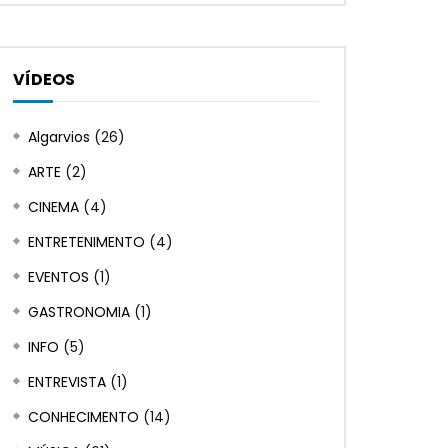
VÍDEOS
Assistir depois
Assistir depois
02:16
23:50
Algarvios
(26)
Xico Barata – Promo
03 01 Fragmentos 
ARTE
(2)
em Salir
ALGARVIOS
JANEIRO 23, 2023
NEM TRUZ NEM MUZ
0
13.9K
0
0
CINEMA
(4)
SETEMBRO 1, 2022
ENTRETENIMENTO
(4)
0
10.6K
0
EVENTOS
(1)
GASTRONOMIA
(1)
INFO
(5)
ENTREVISTA
(1)
CONHECIMENTO
(14)