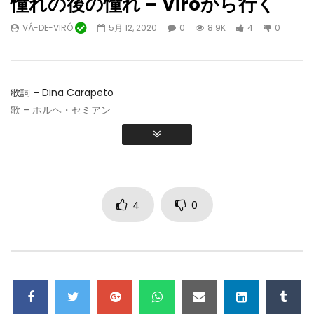
憧れの後の憧れ – Viróから行く
VÁ-DE-VIRÓ
5月 12, 2020
0
8.9K
4
0
後で見る
04:22
テレビアルガルビオス
雨野 from “時代” . 
歌詞 –
Dina Carapeto
ジョン by パウロ・リベ
アルガルビア人
10 月 18, 2024
歌 – ホルヘ・セミアン
パウロリベイロミュージ
0
10.2K
43
0
10 月 17, 2024
1
7.8K
1
0
4
0