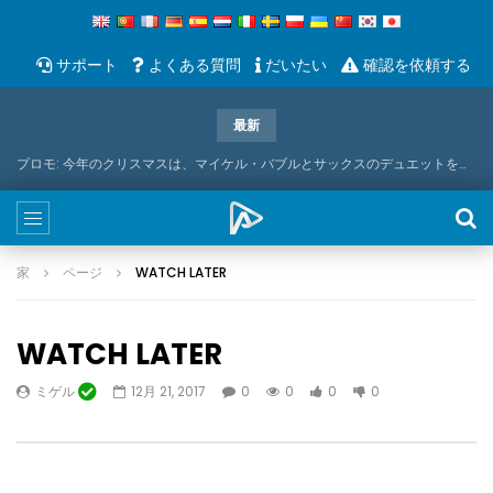
サポート
よくある質問
だいたい
確認を依頼する
最新
プロモ: 今年のクリスマスは、マイケル・バブルとサックスのデュエットをお届けします
家
ページ
WATCH LATER
WATCH LATER
ミゲル
12月 21, 2017
0
0
0
0