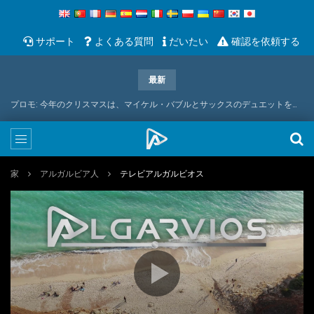
サポート
よくある質問
だいたい
確認を依頼する
最新
プロモ: 今年のクリスマスは、マイケル・バブルとサックスのデュエットをお届けします
家
アルガルビア人
テレビアルガルビオス
Video
Media error: Format(s) not supported or source(s) not found
Player
Download File: https://tv.algarvios.pt/hls/stream.m3u8