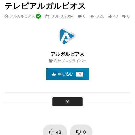
テレビアルガルビオス
アルガルビア人
10 月 18, 2024
0
10.2K
43
0
後で見る
04:22
01:48:24
雨野 from “時代” . バグパイプ・ヴァー
AL Mouraria e Conv
ジョン by パウロ・リベイロ
ェルト・コンプリート –
ロ・ルレターノ
パウロリベイロミュージック
アルガルビア人
六月 
10 月 17, 2024
アルガルビア人
0
30.7K
1
1
7.8K
1
0
8
サブスクライバー
申し込む
8
43
0