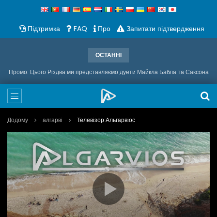
Підтримка
FAQ
Про
Запитати підтвердження
ОСТАННІ
Промо: Цього Різдва ми представляємо дуети Майкла Бабла та Саксона
Додому
алгарві
Телевізор Альгарвіос
Video
Media error: Format(s) not supported or source(s) not found
Player
Download File: https://tv.algarvios.pt/hls/stream.m3u8