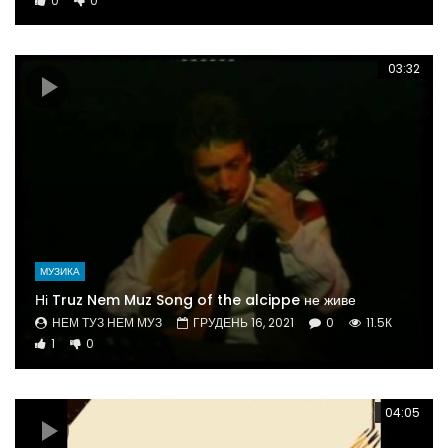
0
0
03:32
МУЗИКА
Ні Truz Nem Muz Song of the alcippe не живе
НЕМ ТУЗ НЕМ МУЗ
ГРУДЕНЬ 16, 2021
0
11.5К
1
0
04:05