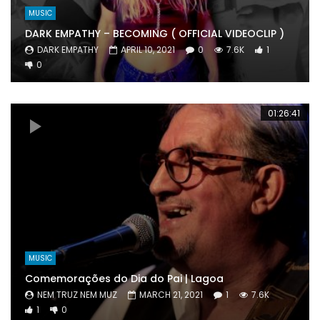
MUSIC
DARK EMPATHY – BECOMING ( OFFICIAL VIDEOCLIP )
DARK EMPATHY
APRIL 10, 2021
0
7.6K
1
0
01:26:41
MUSIC
Comemorações do Dia do Pai | Lagoa
NEM TRUZ NEM MUZ
MARCH 21, 2021
1
7.6K
1
0