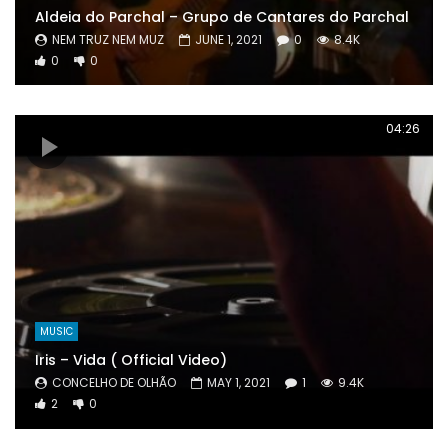
Aldeia do Parchal – Grupo de Cantares do Parchal
NEM TRUZ NEM MUZ
JUNE 1, 2021
0
8.4K
0
0
04:26
MUSIC
Iris – Vida ( Official Video)
CONCELHO DE OLHÃO
MAY 1, 2021
1
9.4K
2
0