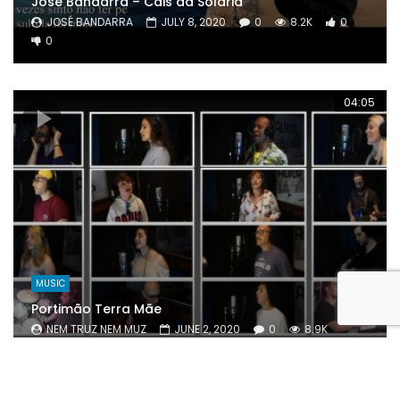
José Bandarra – Cais da Solaria
JOSÉ BANDARRA
JULY 8, 2020
0
8.2K
0
0
04:05
MUSIC
Portimão Terra Mãe
NEM TRUZ NEM MUZ
JUNE 2, 2020
0
8.9K
0
0