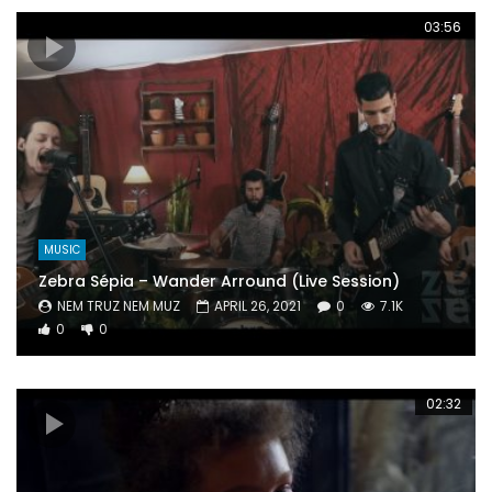
03:56
MUSIC
Zebra Sépia – Wander Arround (Live Session)
NEM TRUZ NEM MUZ
APRIL 26, 2021
0
7.1K
0
0
02:32