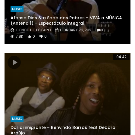
MUSIC
Afonso Dias & a Sopa dos Pobres – VIVA a MÚSICA
(Antena 1) – Espectáculo integral
CONCELHO DE FARO
FEBRUARY 26, 2021
0
7.8K
0
0
04:42
MUSIC
Dor di imigrante – Benvindo Barros feat Débora
Araújo