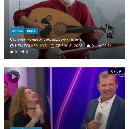
МУЗИКА
ВІДЕО
Сольний концерт сефардських пісень
НЕМ ТУЗ НЕМ МУЗ
СІЧЕНЬ 31, 2023
0
12.4К
0
0
07:09