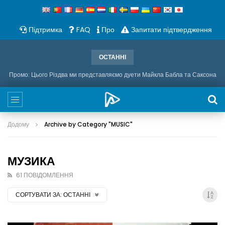
Підтримка
FAQ
Про
Запитати підтвердження
ОСТАННІ
Промо: Цього Різдва ми представляємо дуети Майкла Бабла та Саксона
Додому
Archive by Category "MUSIC
"
МУЗИКА
61 ПОВІДОМЛЕННЯ
СОРТУВАТИ ЗА:
ОСТАННІ