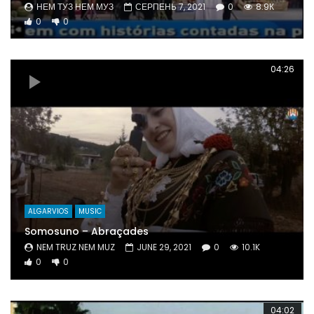
НЕМ ТУЗ НЕМ МУЗ
СЕРПЕНЬ 7, 2021
0
8.9К
0
0
04:26
ALGARVIOS
MUSIC
Somosuno – Abraçades
NEM TRUZ NEM MUZ
JUNE 29, 2021
0
10.1K
0
0
04:02