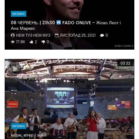
МУЗИКА
06 ЧЕРВЕНЬ. | 21h30
FADO ONLIVE – Жоао Леот і
Ана Маркес
НЕМ ТУЗ НЕМ МУЗ
ЛИСТОПАД 25, 2021
0
17.8К
2
0
03:22
МУЗИКА
море, вітер і зірки