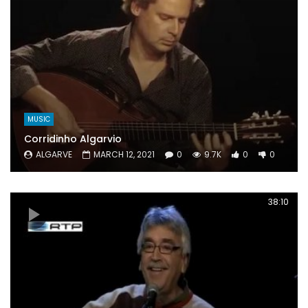
MUSIC
Corridinho Algarvio
ALGARVE
MARCH 12, 2021
0
9.7K
0
0
38:10