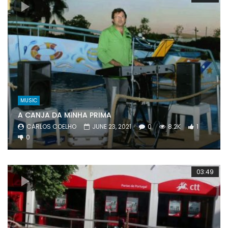
MUSIC
A CANJA DA MINHA PRIMA
CARLOS COELHO
JUNE 23, 2021
0
8.2K
1
0
03:49