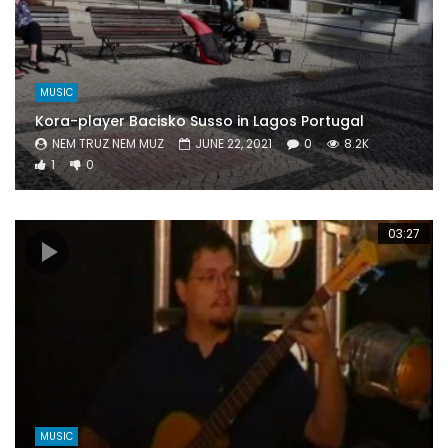
MUSIC
Kora-player Bacisko Susso in Lagos Portugal
NEM TRUZ NEM MUZ
JUNE 22, 2021
0
8.2K
1
0
03:27
MUSIC