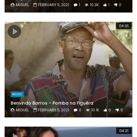
MIGUEL
FEBRUARY 5, 2021
1
10.3K
1
0
04:01
MUSIC
Benvindo Barros – Pomba na Figuêra
MIGUEL
FEBRUARY 5, 2021
0
10.1K
0
0
04:21