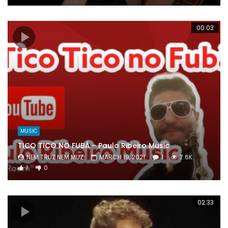
00:03
MUSIC
TICO TICO NO FUBÀ – Paulo Ribeiro Music
NEM TRUZ NEM MUZ
MARCH 19, 2021
1
7.6K
1
0
02:33