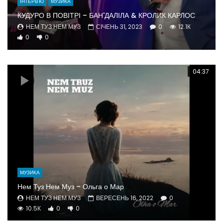
ІНТЕРВ'Ю
МУЗИКА
КУДУРО В ПОВІТРІ – БАН'ДАЛІЛА & КРОЛИК КАРЛОС
НЕМ ТУЗ НЕМ МУЗ
СІЧЕНЬ 31, 2023
0
12.1К
0
0
04:37
МУЗИКА
Нем Туз Нем Муз – Ольга о Мар
НЕМ ТУЗ НЕМ МУЗ
ВЕРЕСЕНЬ 16, 2022
0
10.5К
0
0