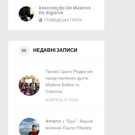
Associação De Músicos
Do Algarve
ГРОМАДСЬКА ГРУПА
НЕДАВНІ ЗАПИСИ
Промо: Цього Різдва ми
представляємо дуети
Майкла Бабла та
Саксона
ЖОВТЕНЬ 17, 2024
Ameno з “Ера” . Версія
волинки Пауло Рібейру