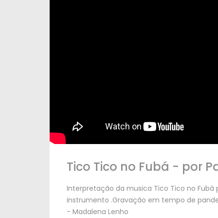
Tico Tico no Fubá
-
por P
Interpretação da musica Tico Tico no Fubá 
instrumento .Gravação em tempo de pande
-
Madalena Lenho