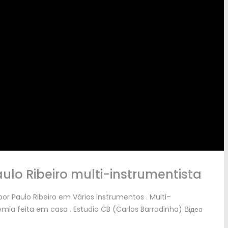
aulo Ribeiro multi-instrumentista
por Paulo Ribeiro em Vários instrumentos
.
Multi-
mia feita em casa
.
Estudio CB
(
Carlos Barradinha
) Відео