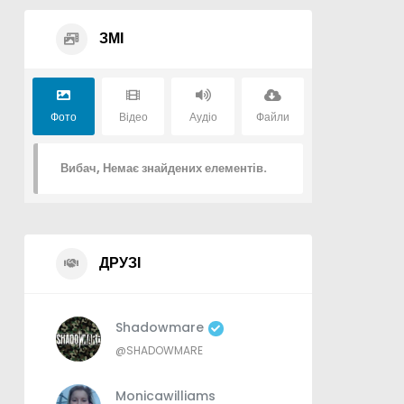
ЗМІ
Фото
Відео
Аудіо
Файли
Вибач, Немає знайдених елементів.
ДРУЗІ
Shadowmare
@SHADOWMARE
Monicawilliams