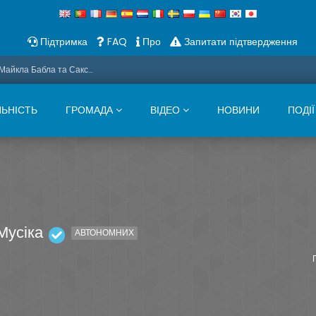
Підтримка
FAQ
Про
Запитати підтвердження
Промо: Цього Різдва ми представляємо дуети Майкла Бабла та Саксона
ЛЬНІСТЬ
ГРОМАДА
ВІДЕО
НОВИНИ
ПОДІЇ
Мусіка
АВТОНОМНИХ