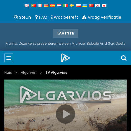
Steun
FAQ
Wat betreft
Vraag verificatie
LAATSTE
Promo: Deze kerst presenteren we een Michael Bubble And Sax Duets
Huis
Algarven
TV Algarvios
Video
Media error: Format(s) not supported or source(s) not found
Player
Download File: https://tv.algarvios.pt/hls/stream.m3u8