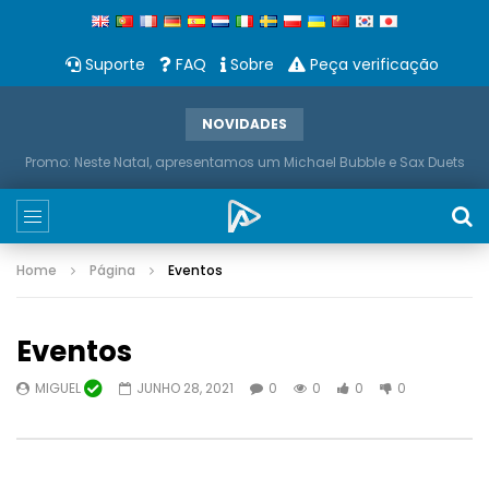
Suporte
FAQ
Sobre
Peça verificação
NOVIDADES
Promo: Neste Natal, apresentamos um Michael Bubble e Sax Duets
Home
Página
Eventos
Eventos
MIGUEL
JUNHO 28, 2021
0
0
0
0