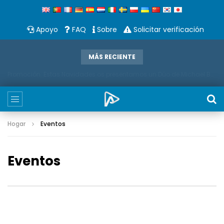
Apoyo
FAQ
Sobre
Solicitar verificación
MÁS RECIENTE
Promoción: Estas Navidades os presentamos un Dúo de Michael Bubble Y Saxo
Hogar
Eventos
Eventos