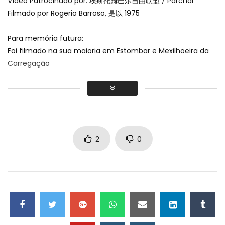
Vídeo Patrocinado por: 埃斯托姆巴尔自由联盟 /
Parchal
Filmado por Rogerio Barroso
, 是以 1975
Para memória futura
:
Foi filmado na sua maioria em Estombar e Mexilhoeira da
Carregação
com pequenos excertos em Portimão e Lisboa
.
Música
:
Fonte Nova de Estombar
.
2
0