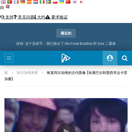
由
支持
常见问题
大约
要求验证
最近的
促销: 这个圣诞节，我们推出了 Michael Bubble 和 Sax 二重奏
家
阿尔加维奥斯
恢复阿尔加维的古代图像 (埃通巴尔和墨西哥达卡雷
加桑)