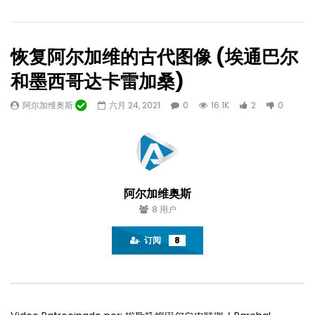
恢复阿尔加维的古代图像 (埃通巴尔
和墨西哥达卡雷加桑)
阿尔加维奥斯
六月 24, 2021
0
16.1K
2
0
稍后观看
04:22
阿尔加维奥斯电视台
Ameno 发件人 “时代” . P
的风笛版本
阿尔加维奥斯
十月 18, 2024
PAULO RIBEIRO MÚSICA
0
10.4K
43
0
1
7.9K
1
0
阿尔加维奥斯
8
用户
订阅
8