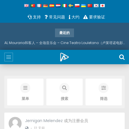
支持
常见问题
大约
要求验证
最近的
AL Mouraria和客人 – 全场音乐会 – Cine Teatro Louletano（卢莱塔诺电影剧院）
菜单
搜索
筛选
Jernigan Melendez
成为注册会员
•
12 天前