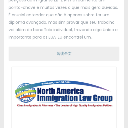
petições de imigrante EB-2 NIW é realmente um
ponto-chave e muitas vezes o que mais gera dúvidas
.
É crucial entender que não é apenas sobre ter um
diploma avançado
,
mas sim provar que seu trabalho
vai além do benefício individual
,
trazendo algo único e
importante para os EUA
.
Eu encontrei um
…
阅读全文