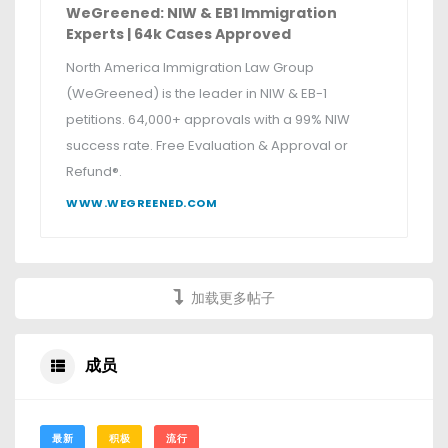
WeGreened
:
NIW & EB1 Immigration
Experts
| 64
k Cases Approved
North America Immigration Law Group
(
WeGreened
)
is the leader in NIW & EB-1
petitions
. 64,000+
approvals with a
99%
NIW
success rate
.
Free Evaluation & Approval or
Refund®
.
WWW.WEGREENED.COM
加载更多帖子
成员
最新
积极
流行