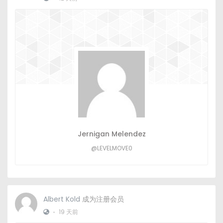
Jernigan Melendez
@LEVELMOVE0
Albert Kold
成为注册会员
•
19 天前