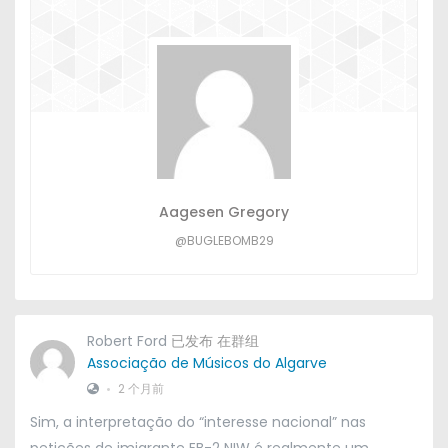
Aagesen Gregory
@BUGLEBOMB29
Robert Ford
已发布 在群组
Associação de Músicos do Algarve
•
2 个月前
Sim
,
a interpretação do
“
interesse nacional
”
nas