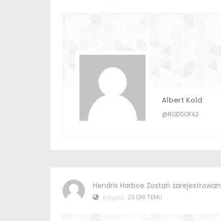
Albert Kold
@RODSOFA2
Hendrix Harboe
Zostań zarejestrowa
Artysta
23 DNI TEMU