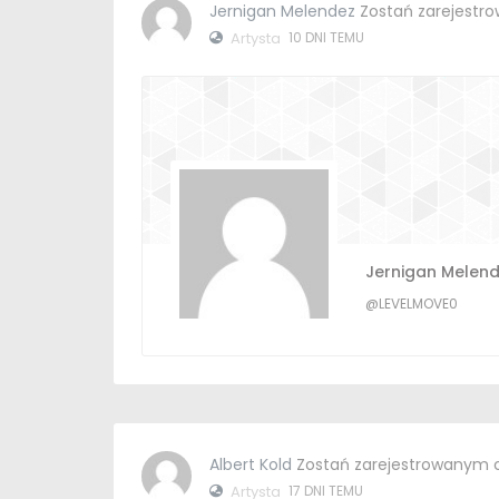
Jernigan Melendez
Zostań zarejestr
Artysta
10 DNI TEMU
Jernigan Melen
@LEVELMOVE0
Albert Kold
Zostań zarejestrowanym 
Artysta
17 DNI TEMU