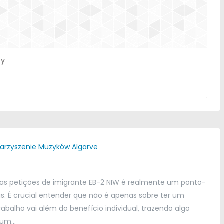
ry
arzyszenie Muzyków Algarve
as petições de imigrante EB-2 NIW é realmente um ponto-
as
.
É crucial entender que não é apenas sobre ter um
abalho vai além do benefício individual
,
trazendo algo
 um
…