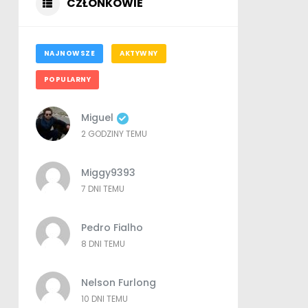
CZŁONKOWIE
NAJNOWSZE
AKTYWNY
POPULARNY
Miguel
2 GODZINY TEMU
Miggy9393
7 DNI TEMU
Pedro Fialho
8 DNI TEMU
Nelson Furlong
10 DNI TEMU