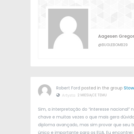
Aagesen Grego
@BUGLEBOMB29
Robert Ford
posted in the group
Stow
Artysta
2 MIESIĄCE TEMU
Sim
,
a interpretação do
“
interesse nacional
”
n
chave e muitas vezes o que mais gera dúvid
diploma avançado
,
mas sim provar que seu tr
único e importante para os EUA
.
Eu encontrei