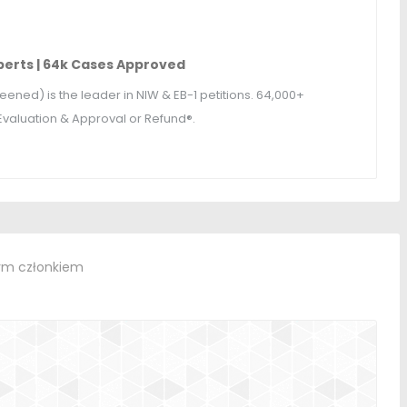
perts
| 64
k Cases Approved
eened
)
is the leader in NIW & EB-1 petitions
. 64,000+
Evaluation & Approval or Refund®
.
ym członkiem