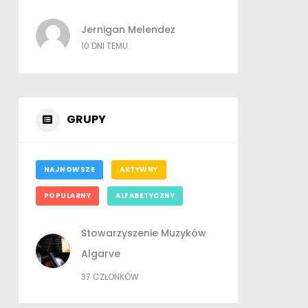
Jernigan Melendez
10 DNI TEMU
GRUPY
NAJNOWSZE
AKTYWNY
POPULARNY
ALFABETYCZNY
Stowarzyszenie Muzyków
Algarve
37 CZŁONKÓW