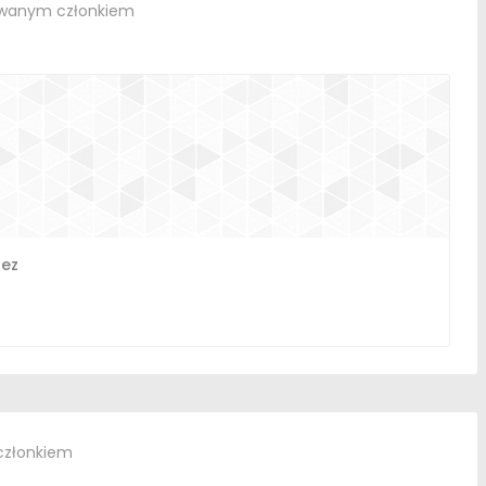
owanym członkiem
dez
członkiem