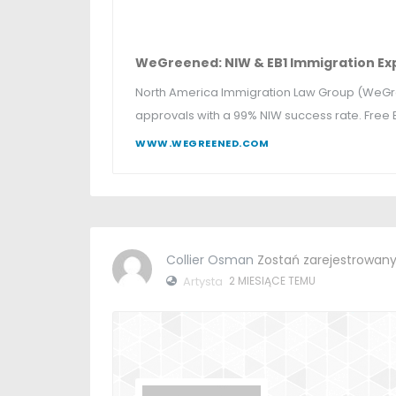
WeGreened
:
NIW & EB1 Immigration Ex
North America Immigration Law Group
(
WeGr
approvals with a
99%
NIW success rate
.
Free 
WWW.WEGREENED.COM
Collier Osman
Zostań zarejestrowan
Artysta
2 MIESIĄCE TEMU