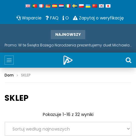
Wsparcie
FAQ
O
Zapytaj o weryfikację
NAJNOWSZY
Promo: W te Święta Bożego Narodzenia prezentujemy duet Michaela Bubble'a i saksofonu
Dom
SKLEP
SKLEP
Pokazuje 1–16 z 32 wyniki