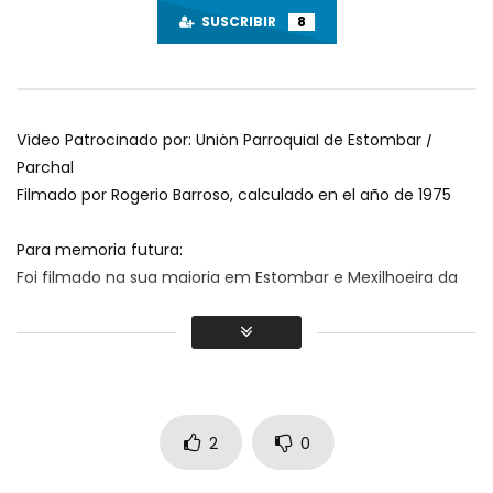
SUSCRIBIR
8
Vídeo Patrocinado por: Unión Parroquial de Estombar /
Parchal
Filmado por Rogerio Barroso
, calculado en el año de 1975
Para memoria futura:
Foi filmado na sua maioria em Estombar e Mexilhoeira da
Carregação
com pequenos excertos em Portimão e Lisboa
.
Música: Nueva Fuente Estombar.
2
0