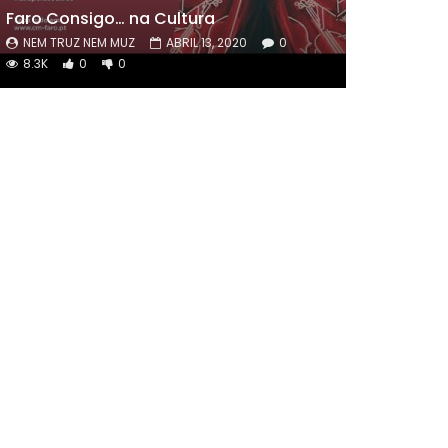
Faro Consigo
…
na Cultura
NEM TRUZ NEM MUZ
ABRIL 13, 2020
0
8.3K
0
0