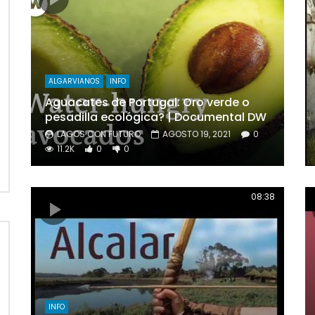
ALGARVIANOS
INFO
Aguacates de Portugal: Oro verde o
pesadilla ecológica? | Documental DW
LAGOS CON FUTURO
AGOSTO 19, 2021
0
11.2K
0
0
08:38
INFO