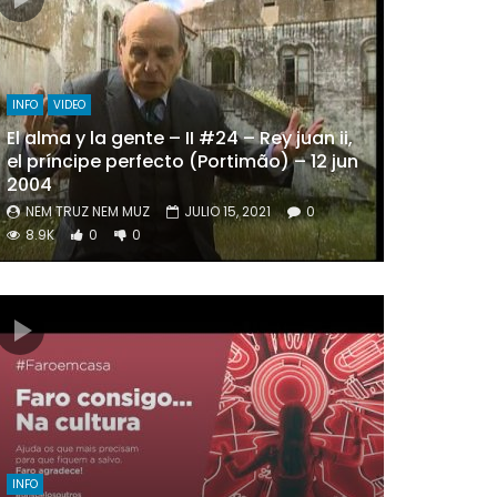
INFO
VIDEO
El alma y la gente – II #24 – Rey juan ii,
el príncipe perfecto (Portimão) – 12 jun
2004
NEM TRUZ NEM MUZ
JULIO 15, 2021
0
8.9K
0
0
INFO