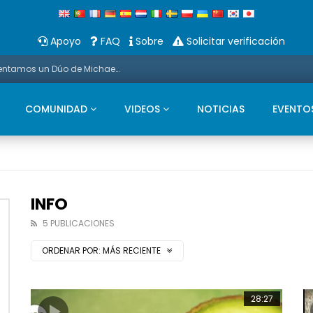
Apoyo
FAQ
Sobre
Solicitar verificación
Promoción: Estas Navidades os presentamos un Dúo de Michael Bubble Y Saxo
COMUNIDAD
VIDEOS
NOTICIAS
EVENTO
INFO
5 PUBLICACIONES
ORDENAR POR:
MÁS RECIENTE
28:27