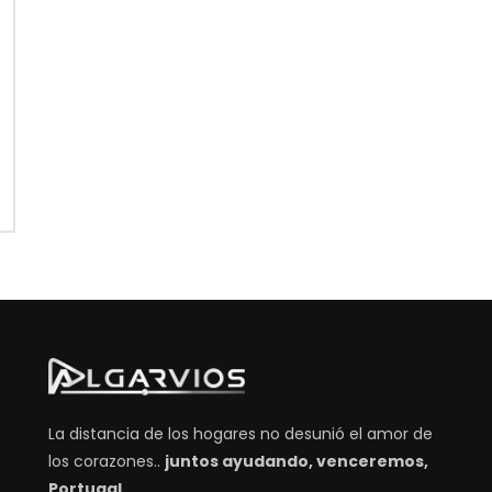
La distancia de los hogares no desunió el amor de
los corazones..
juntos ayudando, venceremos,
Portugal.