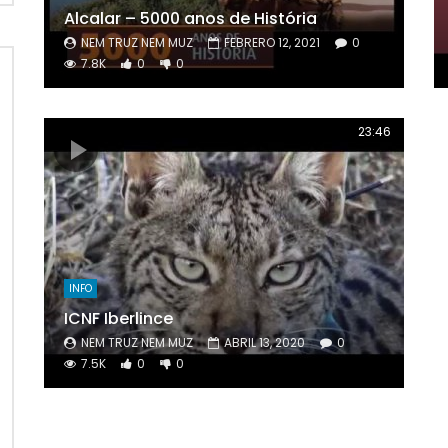
Alcalar
– 5000
anos de História
NEM TRUZ NEM MUZ
FEBRERO 12, 2021
0
7.8K
0
0
23:46
INFO
ICNF Iberlince
NEM TRUZ NEM MUZ
ABRIL 13, 2020
0
7.5K
0
0