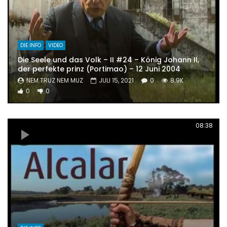
DIE INFO
VIDEO
Die Seele und das Volk – II #24 – König Johann II,
der perfekte prinz (Portimao) – 12 Juni 2004
NEM TRUZ NEM MUZ
JULI 15, 2021
0
8.9K
0
0
08:38