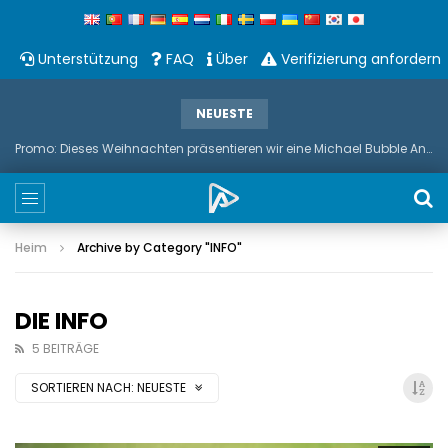
Unterstützung
FAQ
Über
Verifizierung anfordern
NEUESTE
Promo: Dieses Weihnachten präsentieren wir eine Michael Bubble And Sax Duets
Heim
Archive by Category "INFO
"
DIE INFO
5 BEITRÄGE
SORTIEREN NACH:
NEUESTE