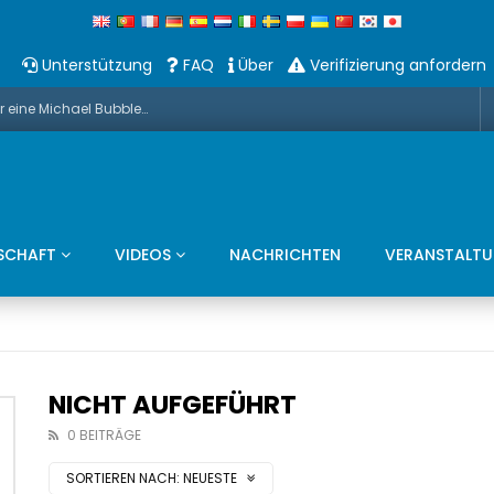
Unterstützung
FAQ
Über
Verifizierung anfordern
Promo: Dieses Weihnachten präsentieren wir eine Michael Bubble And Sax Duets
SCHAFT
VIDEOS
NACHRICHTEN
VERANSTALT
NICHT AUFGEFÜHRT
0 BEITRÄGE
SORTIEREN NACH:
NEUESTE