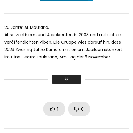
20 Jahre’ AL Mouraria.
Absolventinnen und Absolventen in 2003 und mit sieben
veröffentlichten Alben, Die Gruppe wies darauf hin, dass
2023 Zwanzig Jahre Karriere mit einem Jubiläumskonzert ,
im Cine Teatro Louletano, Am Tag der 5 November.
Alle Naturliebhaber können diesen Freizeitbereich genießen:
https://www.facebook.com/AlMouraria/
Website: http://al-mouraria.com/
1
0