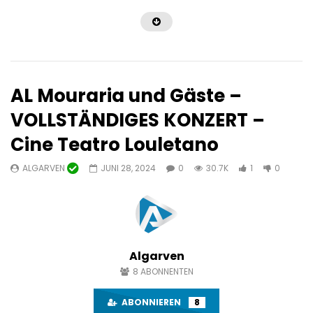
AL Mouraria und Gäste –
VOLLSTÄNDIGES KONZERT –
Cine Teatro Louletano
Später ansehen
04:22
ALGARVEN
JUNI 28, 2024
0
30.7K
1
0
TV Algarvios
Ameno ab “Ära” . Du
Version von Paulo Rib
ALGARVEN
OKTOBER 18, 2024
PAULO RIBEIRO MUSIK
0
10.2K
43
0
OKTOBER 17, 2024
1
7.8K
1
0
Algarven
8
ABONNENTEN
ABONNIEREN
8