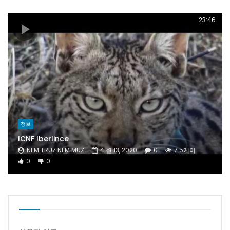
23:46
정보
ICNF Iberlince
NEM TRUZ NEM MUZ
4 월 13, 2020
0
7.5케이
0
0