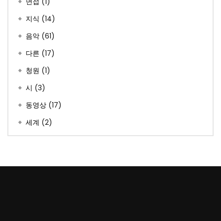
면접
(1)
지식
(14)
음악
(61)
다른
(17)
청원
(1)
시
(3)
동영상
(17)
세계
(2)