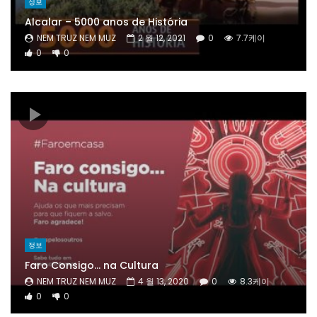
정보
Alcalar
– 5000
anos de História
NEM TRUZ NEM MUZ
2 월 12, 2021
0
7.7케이
0
0
정보
Faro Consigo
…
na Cultura
NEM TRUZ NEM MUZ
4 월 13, 2020
0
8.3케이
0
0