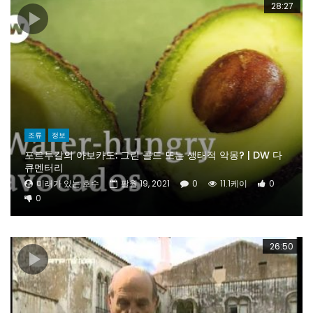
28:27
조류
정보
포르투갈의 아보카도: 그린 골드 또는 생태적 악몽? | DW 다
큐멘터리
미래가 있는 호수
팔월 19, 2021
0
11.1케이
0
0
26:50