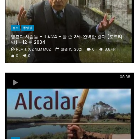
정보
동영상
영혼과 사람들 – II #24 – 왕 존 2세, 완벽한 왕자 (포르티
망) – 12 준 2004
NEM TRUZ NEM MUZ
칠월 15, 2021
0
8.8케이
0
0
08:38