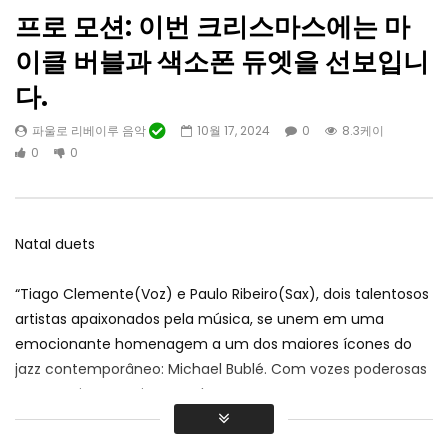
프로 모션: 이번 크리스마스에는 마
이클 버블과 색소폰 듀엣을 선보입니
다.
나중에 보기
09:04
04:00
파울로 리베이루 음악
10월 17, 2024
0
8.3케이
오늘은 뉴스입니다 – 라고아 시정촌의 새
2.제1회 국제 마술 페스
0
0
로운 사이트
라고아 지방 자치 단체
라고아 지방 자치 단체
2 월 1, 2023
0
14.4케이
0
0
14.7케이
0
0
Natal duets
“
Tiago Clemente
(
Voz
)
e Paulo Ribeiro
(
Sax
),
dois talentosos
artistas apaixonados pela música
,
se unem em uma
emocionante homenagem a um dos maiores ícones do
jazz contemporâneo
:
Michael Bublé
.
Com vozes poderosas
e um carisma cativante
,
eles prometem transportar o
público para o mundo encantador do cantor canadiano
.