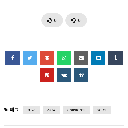
Tiago Clemente
(
Voz
) ,
reconhecido por sua versatilidade e
habilidade vocal
,
traz uma interpretação única para as
canções de Bublé
.
Sua paixão pela música e sua
0
0
dedicação em cada nota são evidentes em cada
performance
,
cativando a plateia e criando uma
atmosfera mágica
.
Paulo Ribeiro
,
um talento multi-instrumentista
,
encanta
com sua musicalidade
.
Sua habilidade em transmitir
emoção através da música é incomparável
,
e a sua
orquestração das canções de Bublé certamente agradara
o coração de todo o publico presente
.
Juntos
,
Tiago e Paulo formam uma dupla dinâmica
,
trazendo uma energia contagiante ao palco
.
Com um
태그
2023
2024
Christams
Natal
repertório cuidadosamente selecionado do tema de natal
,
eles apresentam os maiores sucessos de Michael Bublé
,
desde as baladas natalícias até os ritmos dançantes do