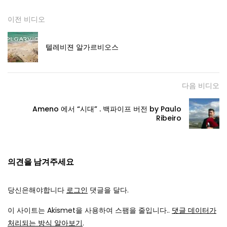
swing de natal
,
garantindo uma experiência inesquecível
이전 비디오
para o público
.
텔레비젼 알가르비오스
Prepare-se para uma noite repleta de música de
qualidade
,
nostalgia e celebração
.
Tiago Singer e Paulo
Ribeiro
,
apresentam tributo a Michael Bublé
,
prometem
다음 비디오
levar toda a plateia a uma viagem musical natalícia
emocionante
,
relembrando os grandes sucessos do artista
Ameno 에서 “시대” . 백파이프 버전 by Paulo
e criando novas memórias para o Natal
.
Ribeiro
의견을 남겨주세요
당신은해야합니다
로그인
댓글을 달다.
이 사이트는 Akismet을 사용하여 스팸을 줄입니다..
댓글 데이터가
처리되는 방식 알아보기
.