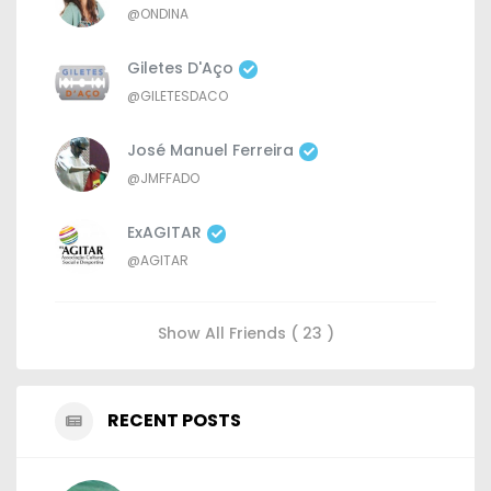
@ONDINA
Giletes D'Aço
@GILETESDACO
José Manuel Ferreira
@JMFFADO
ExAGITAR
@AGITAR
Show All Friends ( 23 )
RECENT POSTS