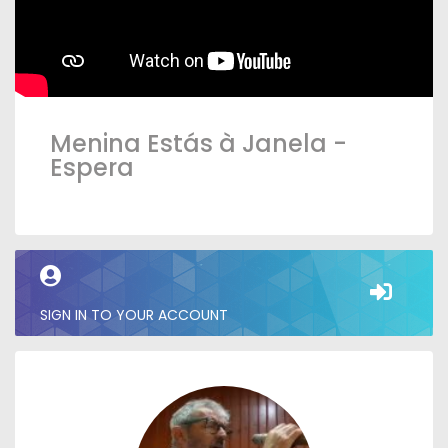
Menina Estás à Janela -
Espera
SIGN IN TO YOUR ACCOUNT