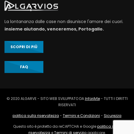
La lontananza dalle case non disunisce l'amore dei cuori.
insieme aiutando, venceremos, Portogallo.
SCOPRI DI PIÙ
FAQ
© 2020 ALGARVE - SITO WEB SVILUPPATO DA
InforArte
- TUTTI I DIRITTI
RISERVATI
politica sulla riservatezza
-
Termini e Condizioni
-
Sicurezza
Questo sito è protetto da reCAPTCHA e Google
politica sulla
riservatezza
e
Termini di servizio
applicare.