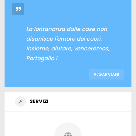
La lontananza dalle case non
disunisce l'amore dei cuori.
Insieme, aiutare, venceremos,
Portogallo !
ALGARVIANI
SERVIZI