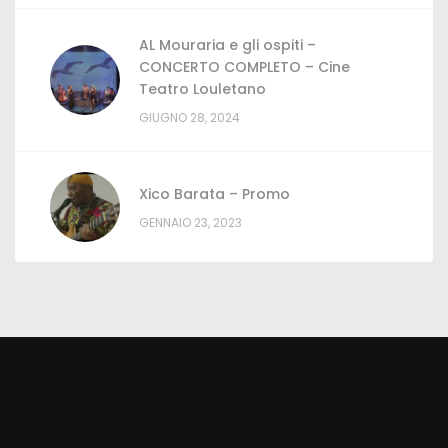
AL Mouraria e gli ospiti –
CONCERTO COMPLETO – Cine
Teatro Louletano
GIUGNO 28, 2024
Xico Barata
– Promo
GENNAIO 23, 2023