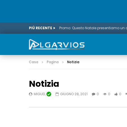
PIÙ RECENTE
Casa
Pagina
Notizia
Notizia
MIGUEL
GIUGNO 28, 2021
0
0
0