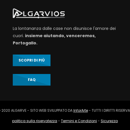
La lontananza dalle case non disunisce l'amore dei
cuori.
insieme aiutando, venceremos,
Portogallo.
SCOPRI DI PIÙ
FAQ
 2020 ALGARVE - SITO WEB SVILUPPATO DA
InforArte
- TUTTI I DIRITTI RISERVA
politica sulla riservatezza
-
Termini e Condizioni
-
Sicurezza