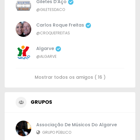
Giletes D'Aço
@GILETESDACO
Carlos Roque Freitas
@CROQUEFREITAS
Algarve
@ALGARVE
Mostrar todos os amigos ( 16 )
GRUPOS
Associação De Músicos Do Algarve
GRUPO PÚBLICO