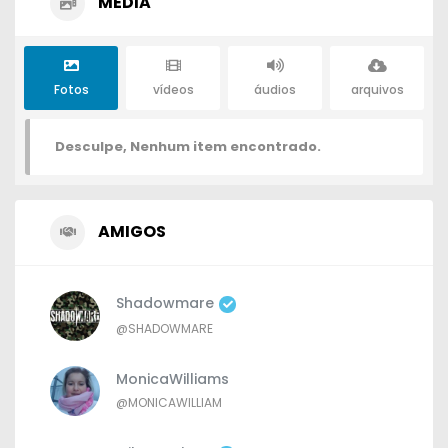
MEDIA
Fotos
vídeos
áudios
arquivos
Desculpe, Nenhum item encontrado.
AMIGOS
Shadowmare
@SHADOWMARE
MonicaWilliams
@MONICAWILLIAM