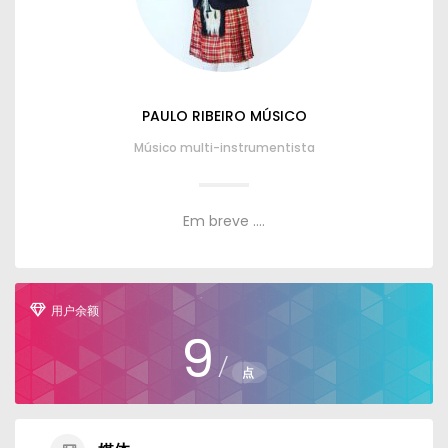
PAULO RIBEIRO MÚSICO
Músico multi-instrumentista
Em breve
....
用户余额
9
/
点