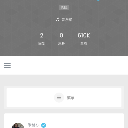
离线
音乐家
2
0
610K
回复
注释
查看
菜单
米格尔