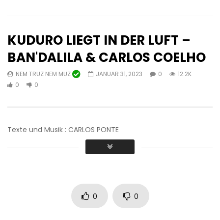
KUDURO LIEGT IN DER LUFT –
BAN'DALILA & CARLOS COELHO
NEM TRUZ NEM MUZ
JANUAR 31, 2023
0
12.2K
Später ansehen
03:42
46:56
0
0
SCHATTEN N & FIRE K EX SEM
Rezital sephardischer
CHANCE FT JESSICA NINGUI
NEM TRUZ NEM MUZ
NEM TRUZ NEM MUZ
0
12.5K
0
Texte und Musik : CARLOS PONTE
FEBRUAR 14, 2023
0
12.9K
1
0
0
0