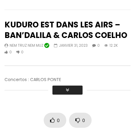
KUDURO EST DANS LES AIRS –
BAN’DALILA & CARLOS COELHO
NEM TRUZ NEM MUZ
JANVIER 31, 2023
0
12.2K
Regarder plus tard
03:42
46:56
0
0
OMBRE N & FEU K EX NO CHANCE FT
Récital de chansons
JESSICA NINGUI
NEM TRUZ NEM MUZ
NEM TRUZ NEM MUZ
FÉVRIER 14, 2023
0
12.5K
0
Concertos : CARLOS PONTE
0
12.9K
1
0
0
0