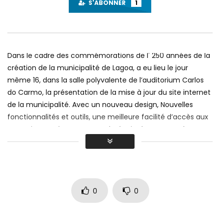
S'ABONNER
1
Dans le cadre des commémorations de l' 250 années de la
création de la municipalité de Lagoa, a eu lieu le jour
même 16, dans la salle polyvalente de l’auditorium Carlos
do Carmo, la présentation de la mise à jour du site internet
de la municipalité. Avec un nouveau design, Nouvelles
fonctionnalités et outils, une meilleure facilité d’accès aux
ressortissants étrangers, Rendre le site beaucoup plus
inclusif pour tout le monde. C’est aussi l’un des principaux
objectifs: obtenir la distinction Or – Sceau de convivialité et
d’accessibilité (https://selo.usabilidade.gov.pt/), Faire en
sorte que le site soit adapté à tous et pour tous, sans
aucune distinction.
0
0
Vous pouvez maintenant visiter et jeter un coup d’œil à la