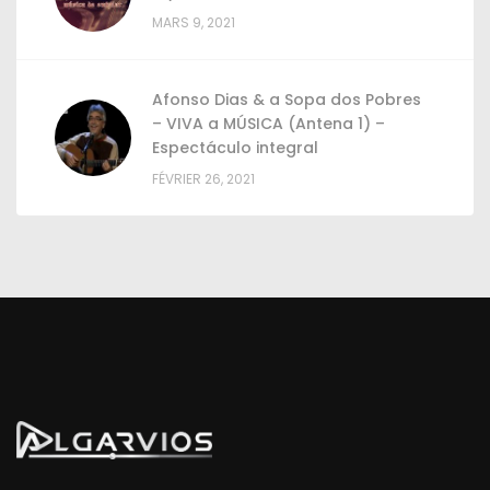
MARS 9, 2021
Afonso Dias & a Sopa dos Pobres
– VIVA a MÚSICA (Antena 1) –
Espectáculo integral
FÉVRIER 26, 2021