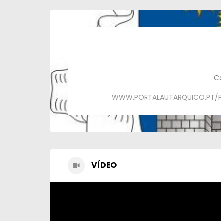
C
WWW.PORTALAUTARQUICO.PT/P
VÍDEO