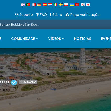
Suporte
FAQ
Sobre
Peça verificação
Promo: Neste Natal, apresentamos um Michael Bubble e Sax Duets
E
COMUNIDADE
VÍDEOS
NOTÍCIAS
EVEN
aro
DESLIGADA