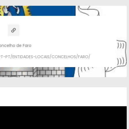
oncelho de Faro
T-PT/ENTIDADES-LOCAIS/CONCELHOS/FARO/