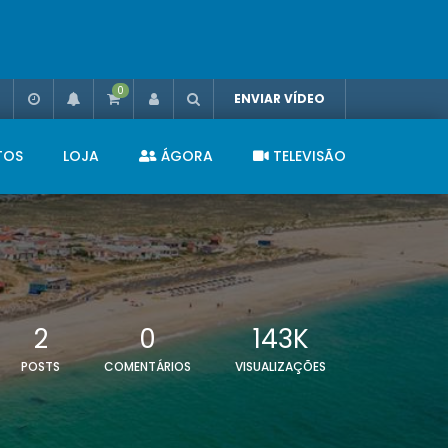
0
ENVIAR VÍDEO
TOS
LOJA
ÁGORA
TELEVISÃO
2
0
143K
POSTS
COMENTÁRIOS
VISUALIZAÇÕES