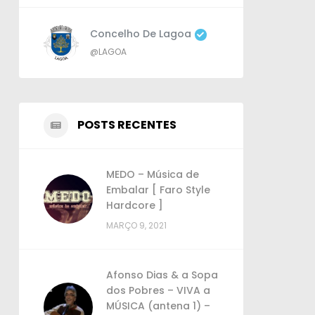
Concelho De Lagoa
@LAGOA
POSTS RECENTES
MEDO – Música de
Embalar [ Faro Style
Hardcore ]
MARÇO 9, 2021
Afonso Dias & a Sopa
dos Pobres – VIVA a
MÚSICA (antena 1) –