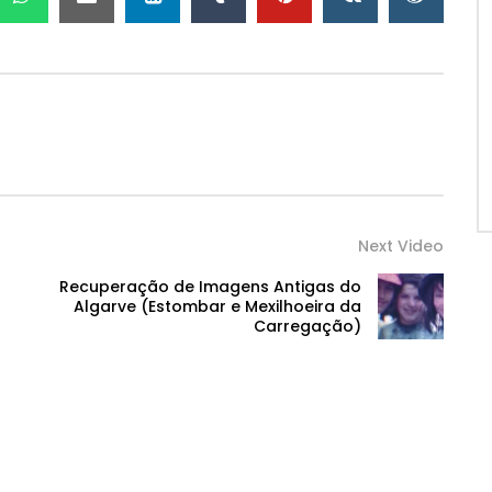
palco ao ar livre e uma belíssima zona de passeio
endo por demais atraente para descansar ou mesmo
odemos também encontrar um monumento em honra do
ier Cândido Guerreiro.
to popular para os ciclistas todo o terreno, a Maratona
io deste tão esperado percurso.
Next Video
Recuperação de Imagens Antigas do
Algarve (Estombar e Mexilhoeira da
Carregação)