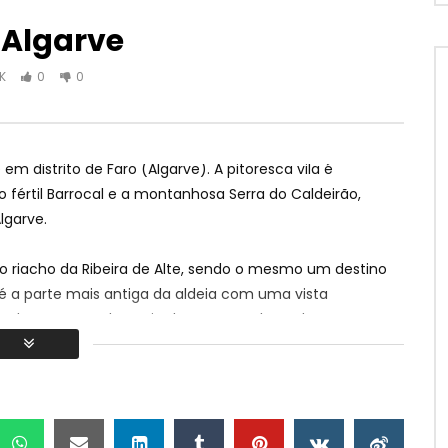
o Algarve
1K
0
0
Watch Later
30:40
e cantigas sefarditas
10 03 A viola campanica e o
em distrito de Faro (Algarve). A pitoresca vila é
despique no Baixo Alentejo
Z NEM MUZ
értil Barrocal e a montanhosa Serra do Caldeirão,
NEM TRUZ NEM MUZ
31, 2023
lgarve.
SEPTEMBER 1, 2022
.4K
0
0
0
10.1K
1
0
do riacho da Ribeira de Alte, sendo o mesmo um destino
 é a parte mais antiga da aldeia com uma vista
pada em torno da Igreja da Nossa Senhora da Assunção,
uelino. O arquitetura dos edifícios circundantes é
ados com decorativos e coloridos azulejos, chaminés
alçada Portuguesa.
r duas fontes, a Fonte Pequena e a Fonte Grande, e a bela