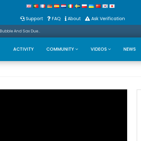
Support
FAQ
About
Ask Verification
Promo: This Christmas we present a Michael Bubble And Sax Duets
ACTIVITY
COMMUNITY
VIDEOS
NEWS