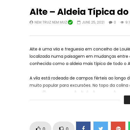
Alte – Aldeia Típica d
NEM TRUZ NEM MUZ
JUNE 25, 2021
0
9.
Watch Later
10:31
46:56
II Festival Amendoeiras em Flor em
Recital d
Alte é uma vila e freguesia em concelho de Loulé 
Alta Mora (Castro Marim)
NEM TRU
localizada numa paisagem em mudanças entre o f
CONCELHO DE LAGOA
JANUARY 
conhecida como a aldeia mais típica de todo o A
FEBRUARY 6, 2023
0
12
0
29.2K
0
0
A vila está rodeada de campos férteis ao longo 
muito popular para excursões. No topo da colina
maravilhosa para o vale do riacho, estando agru
tendo a mesma uma entrada notável ao Estilo Man
típico do Algarve, casas de muros brancos decor
tradicionais e ruas pavimentadas com a típica c
O vale abaixo da Ribeira de Alte é sustentado po
0
0