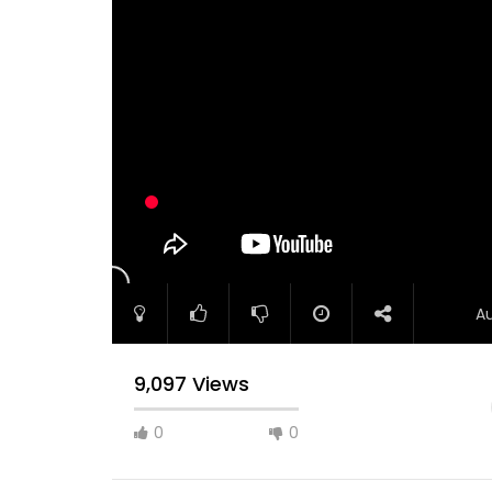
A
9,097 Views
0
0