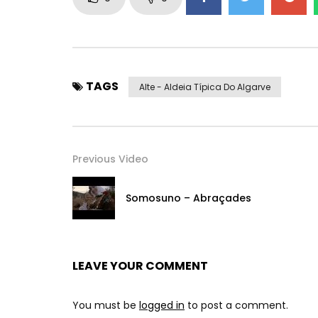
região circundante com vários restaurantes, um 
enfeitado pelo sombreado de árvores antigas s
apenas para fazer um harmonioso passeio. P
filho mais famoso de Alte, o poeta Francisco Xav
TAGS
Alte - Aldeia Típica Do Algarve
Uma vez por ano, Alte é o palco de um evento mui
BTT Alte, tendo nas colinas circundantes o desaf
Previous Video
Somosuno – Abraçades
LEAVE YOUR COMMENT
You must be
logged in
to post a comment.