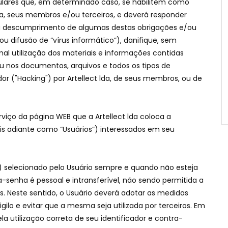
ulares que, em determinado caso, se habilitem como
 lda, seus membros e/ou terceiros, e deverá responder
u descumprimento de algumas destas obrigações e/ou
ou difusão de “vírus informático”), danifique, sem
mal utilização dos materiais e informações contidas
u nos documentos, arquivos e todos os tipos de
("Hacking") por Artellect lda, de seus membros, ou de
viço da página WEB que a Artellect lda coloca a
ais adiante como “Usuários”) interessados em seu
ail) selecionado pelo Usuário sempre e quando não esteja
a-senha é pessoal e intransferível, não sendo permitida a
os. Neste sentido, o Usuário deverá adotar as medidas
lo e evitar que a mesma seja utilizada por terceiros. Em
a utilização correta de seu identificador e contra-