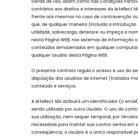
Gerais de Uso, assim como nas Condições Partic
contrários aos direitos e interesses da Artellect
frente aos mesmos no caso de contravenção o
que, de qualquer maneira (incluída a introdução 
utilidade, sobrecarga, deteriore ou impeça a nor
nesta Página WEB, nos sistemas de informação o
conteúdos armazenados em qualquer computador 
qualquer Usuário desta Página WEB.
O presente contrato regula o acesso e uso do ser
disposição dos usuários de internet (tratados m
conteúdo e serviços.
A Artellect lda atribuirá um identificador (o em
sendo utilizado por outro Usuário. O uso da contr
sua utilização, nem sequer temporal, por terceir
necessárias para manter sua contra-senha em sigi
conseqüência, o Usuário é o único responsável pel