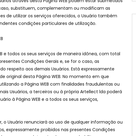
Usuários através desta Página WEB podem estar submetidos
o caso, substituem, complementam ou modificam as
es de utilizar os serviços oferecidos, o Usuário também
dentes condições particulares de utilização.
EB
B e todos os seus serviços de maneira idônea, com total
resentes Condições Gerais e, se for o caso, as
do respeito aos demais Usuários. Está expressamente
idade original desta Página WEB. No momento em que
utilizando a Página WEB com finalidades fraudulentas ou
s Usuários, a terceiros ou à própria Artellect lda poderá
uário à Página WEB e a todos os seus serviços,
r, o Usuário renunciará ao uso de qualquer informação ou
itos, expressamente proibidos nas presentes Condições