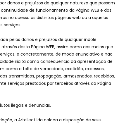
e por danos e prejuízos de qualquer natureza que possam
 de continuidade de funcionamento da Página WEB e dos
ros no acesso as distintas páginas web ou a aquelas
 serviços.
dade pelos danos e prejuízos de qualquer índole
os através desta Página WEB, assim como aos meios que
e serviços, e concretamente, de modo enunciativo e não
licidade ilícita como conseqüência da apresentação de
sim como a falta de veracidade, exatidão, excessos,
údos transmitidos, propagação, armazenados, recebidos,
nte serviços prestados por terceiros através da Página
utos ilegais e denúncias.
dação, a Artellect lda coloca a disposição de seus