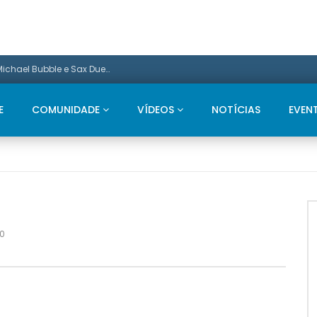
Promo: Neste Natal, apresentamos um Michael Bubble e Sax Duets
E
COMUNIDADE
VÍDEOS
NOTÍCIAS
EVEN
0