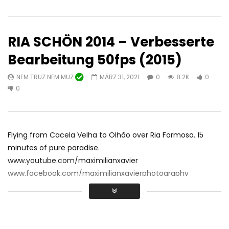
RIA SCHÖN 2014 – Verbesserte
Bearbeitung 50fps (2015)
NEM TRUZ NEM MUZ
MÄRZ 31, 2021
0
8.2K
0
Später ansehen
04:22
0
TV Algarvios
Ameno ab “Ära” . Du
Version von Paulo Rib
ALGARVEN
OKTOBER 18, 2024
PAULO RIBEIRO MUSIK
0
10.2K
43
0
Flying from Cacela Velha to Olhão over Ria Formosa
. 15
OKTOBER 17, 2024
1
7.8K
1
0
minutes of pure paradise
.
www.youtube.com/maximilianxavier
www.facebook.com/maximilianxavierphotography