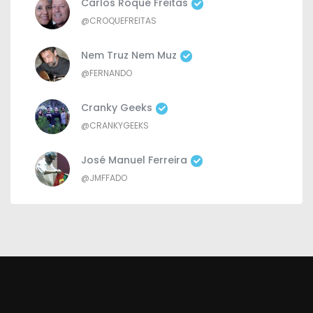
Carlos Roque Freitas
@CROQUEFREITAS
Nem Truz Nem Muz
@FERNANDO
Cranky Geeks
@CRANKYGEEKS
José Manuel Ferreira
@JMFFADO