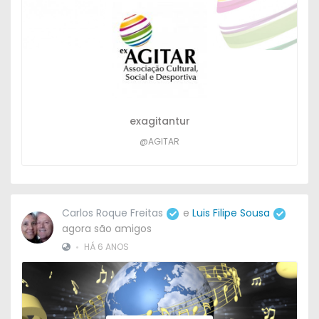
exagitantur
@AGITAR
Carlos Roque Freitas
e
Luis Filipe Sousa
agora são amigos
•
HÁ 6 ANOS