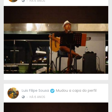
•
HÁ 6 ANOS
Luis Filipe Sousa
Mudou a capa do perfil
•
HÁ 6 ANOS