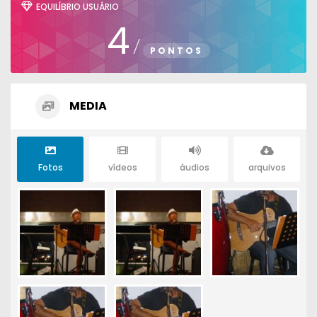
EQUILÍBRIO USUÁRIO
4
/
PONTOS
MEDIA
Fotos
vídeos
áudios
arquivos