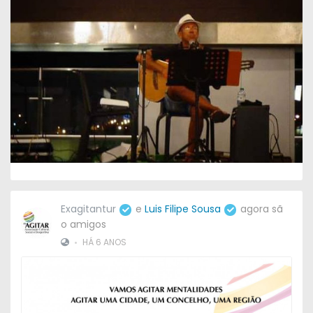
Exagitantur
e
Luis Filipe Sousa
agora sã
o amigos
•
HÁ 6 ANOS