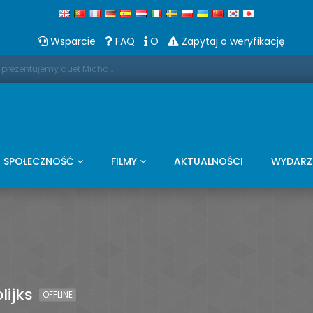
Wsparcie
FAQ
O
Zapytaj o weryfikację
Promo: W te Święta Bożego Narodzenia prezentujemy duet Michaela Bubble'a i saksofonu
SPOŁECZNOŚĆ
FILMY
AKTUALNOŚCI
WYDARZ
lijks
OFFLINE