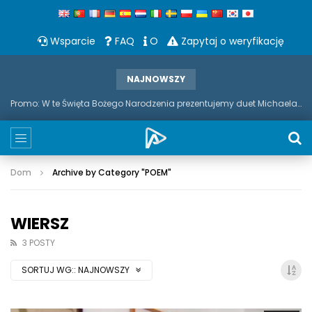
Wsparcie
FAQ
O
Zapytaj o weryfikację
NAJNOWSZY
Promo: W te Święta Bożego Narodzenia prezentujemy duet Michaela Bubble'a i saksofonu
Dom
Archive by Category "POEM
"
WIERSZ
3 POSTY
SORTUJ WG::
NAJNOWSZY