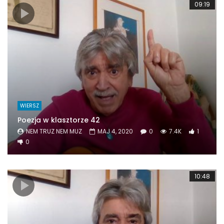
09:19
WIERSZ
Poezja w klasztorze 42
NEM TRUZ NEM MUZ
MAJ 4, 2020
0
7.4K
1
0
10:48