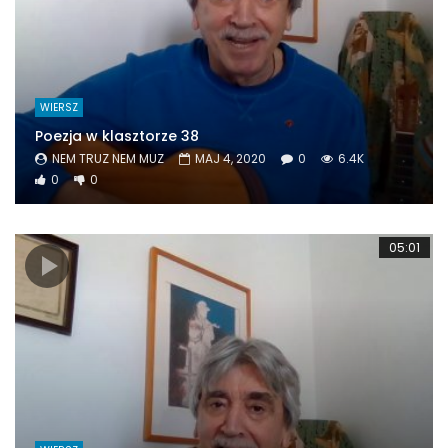
WIERSZ
Poezja w klasztorze 38
NEM TRUZ NEM MUZ
MAJ 4, 2020
0
6.4K
0
0
05:01