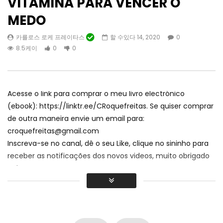
VITAMINA PARA VENCER O
MEDO
카를로스 로케 프레이타스
할 수있다 14, 2020
0
나중에 보기
01:03
01:10
8.5케이
0
0
5 # 결정 / 결정 / 결정 / 의미있게 배우
4 # 결정 / 결정 / 결정
십시오.: 영어, 스페인, 포르투갈어.
십시오.: 영어, 스페인, 
카를로스 로케 프레이타스
카를로스 로케 프레이타스
Acesse o link para comprar o meu livro electrónico
10월 27, 2022
9월 23, 2022
0
22케이
0
0
0
10.7케이
1
(
ebook
): https://
linktr.ee/CRoquefreitas
.
Se quiser comprar
de outra maneira envie um email para
:
croquefreitas@gmail.com
Inscreva-se no canal
,
dê o seu Like
,
clique no sininho para
receber as notificações dos novos videos
,
muito obrigado
pela atenção
.