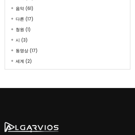
음악
(61)
다른
(17)
청원
(1)
시
(3)
동영상
(17)
세계
(2)