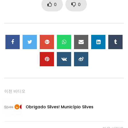
0
0
이전 비디오
Obrigado Silves
!
Município Silves