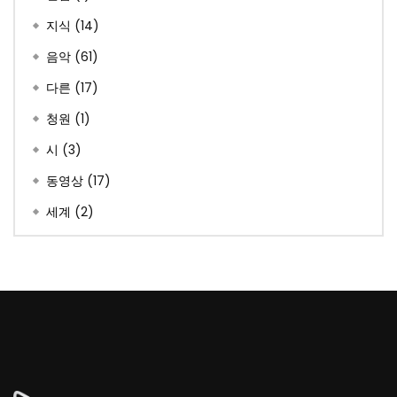
지식
(14)
음악
(61)
다른
(17)
청원
(1)
시
(3)
동영상
(17)
세계
(2)