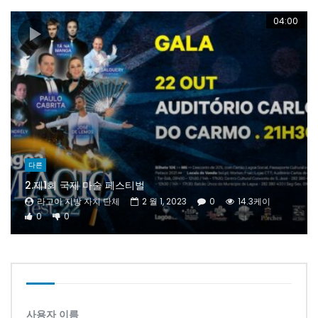
04:00
다른
2.제1회 국제 마술 페스티벌
라고아 지방 자치 단체
2 월 1, 2023
0
14.3케이
0
0
사용자 이름