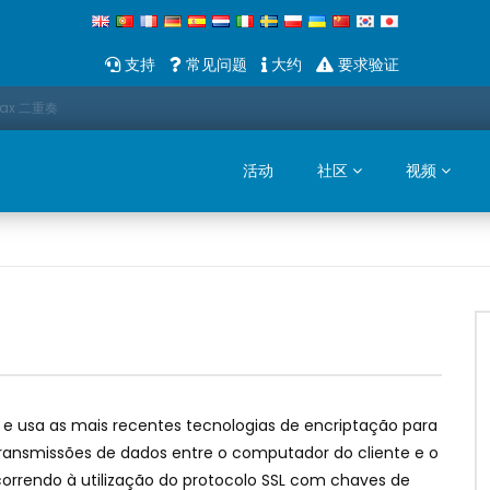
支持
常见问题
大约
要求验证
Sax 二重奏
活动
社区
视频
al e usa as mais recentes tecnologias de encriptação para
transmissões de dados entre o computador do cliente e o
orrendo à utilização do protocolo SSL com chaves de