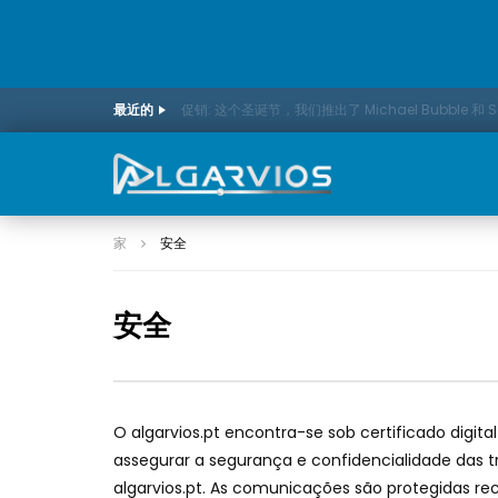
最近的
促销: 这个圣诞节，我们推出了 Michael Bubble 和 
家
安全
安全
O algarvios.pt encontra-se sob certificado digit
assegurar a segurança e confidencialidade das 
algarvios.pt
.
As comunicações são protegidas rec