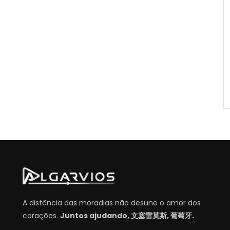
A distância das moradias não desune o amor dos
corações.
Juntos ajudando, 文塞雷莫斯, 葡萄牙.