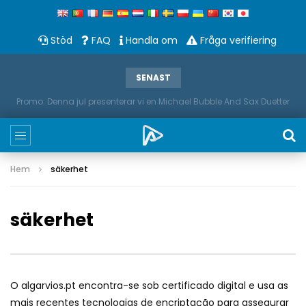
Stöd
FAQ
Handla om
Fråga verifiering
SENAST
Promo: Denna jul presenterar vi en Michael Bubble And Sax Duetter
Hem
säkerhet
säkerhet
O algarvios.pt encontra-se sob certificado digital e usa as
mais recentes tecnologias de encriptação para assegurar