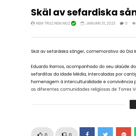
Skäl av sefardiska så
NEM TRUZ NEM MUZ
JANUARI 31, 2023
0
Titta på senare
03:42
10:31
SKUGGA N & FIRE K EX INGEN CHANS
II Amendoe
Skäl av sefardiska sånger,
comemorativo do Dia I
FT JESSICA NINGUI
Mora (Ca
NEM TRUZ NEM MUZ
LAGOA 
Eduardo Ramos,
acompanhado do seu alaúde do 
0
29
FEBRUARI 14, 2023
0
12.9K
1
0
sefarditas da Idade Média
,
intercaladas por canti
homenagem à interculturalidade e convivência pa
as diferentes comunidades religiosas de Torres 
#
torresvedras #museu #museumunicipalleonelt
#recitaldecantigassefarditas
0
0