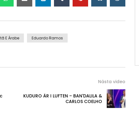
tã E Árabe
Eduardo Ramos
Nästa video
ic
KUDURO ÄR I LUFTEN – BAN'DALILA &
CARLOS COELHO