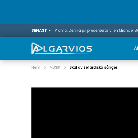
SENAST
Promo: Denna jul presenterar vi en Michael 
A
Hem
MUSIK
Skäl av sefardiska sånger