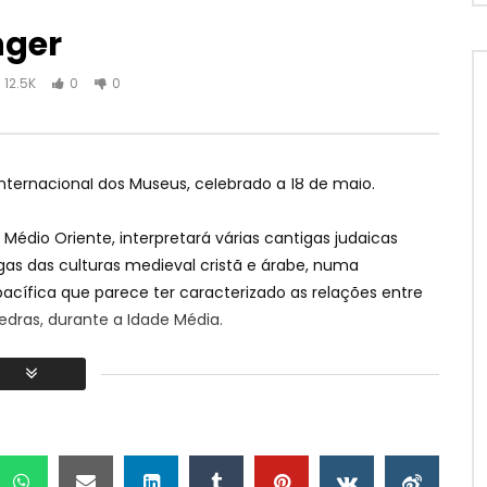
nger
12.5K
0
0
Titta på senare
07:09
iras Festival i Flor i Alta
KUDURO ÄR I LUFTEN – BAN'DALILA
nternacional dos Museus
,
celebrado a
18
de maio
.
stro Marim)
CARLOS COELHO
KOMMUN
FEBRUARI 6, 2023
NEM TRUZ NEM MUZ
Médio Oriente
,
interpretará várias cantigas judaicas
.2K
0
0
JANUARI 31, 2023
0
12.2K
0
0
gas das culturas medieval cristã e árabe
,
numa
cífica que parece ter caracterizado as relações entre
Vedras
,
durante a Idade Média
.
rindade #diainternacionaldosmuseus