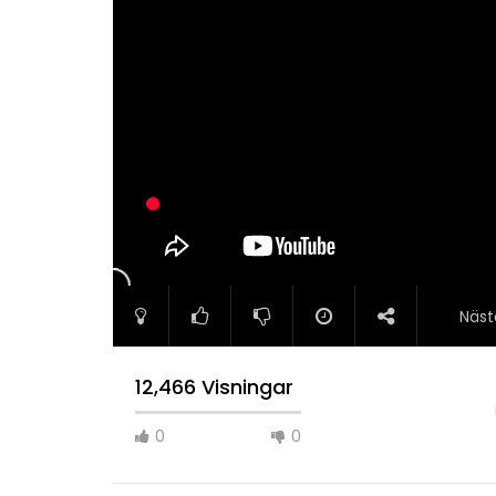
Näst
12,466 Visningar
0
0