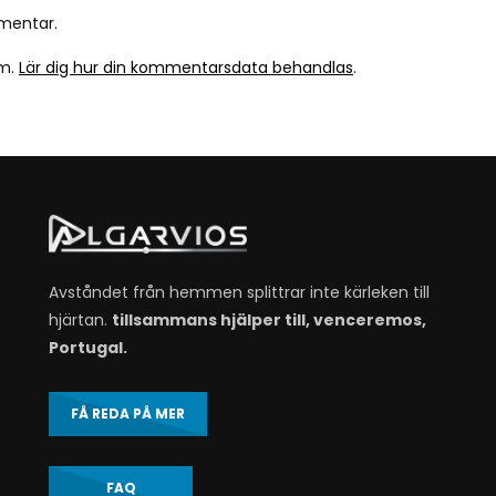
mentar.
am.
Lär dig hur din kommentarsdata behandlas
.
Avståndet från hemmen splittrar inte kärleken till
hjärtan.
tillsammans hjälper till, venceremos,
Portugal.
FÅ REDA PÅ MER
FAQ