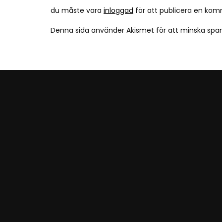
du måste vara
inloggad
för att publicera en kom
Denna sida använder Akismet för att minska sp