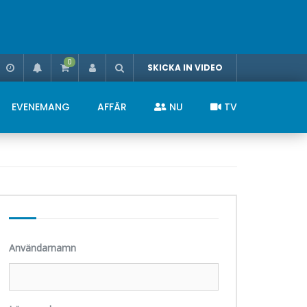
0
SKICKA IN VIDEO
EVENEMANG
AFFÄR
NU
TV
Användarnamn