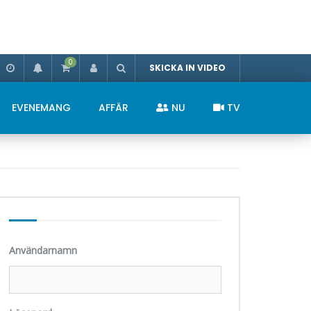
0
SKICKA IN VIDEO
EVENEMANG
AFFÄR
NU
TV
Användarnamn