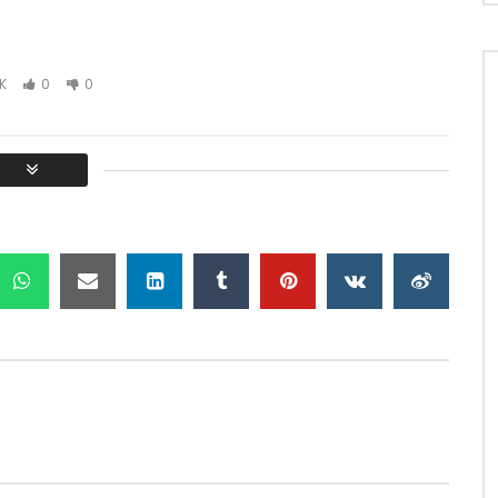
4K
0
0
Titta på senare
07:09
efardiska sånger
KUDURO ÄR I LUFTEN – BAN'DALILA
CARLOS COELHO
Z NEM MUZ
NEM TRUZ NEM MUZ
31, 2023
JANUARI 31, 2023
.5K
0
0
0
12.2K
0
0