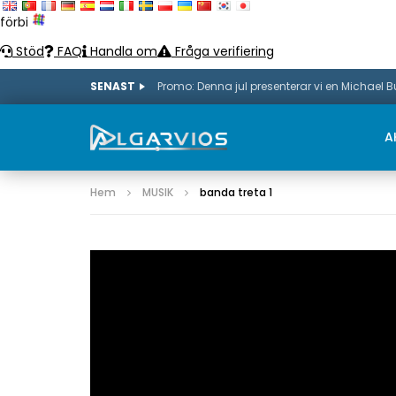
förbi
Stöd
FAQ
Handla om
Fråga verifiering
SENAST
Promo: Denna jul presenterar vi en Michael 
A
Hem
MUSIK
banda treta 1