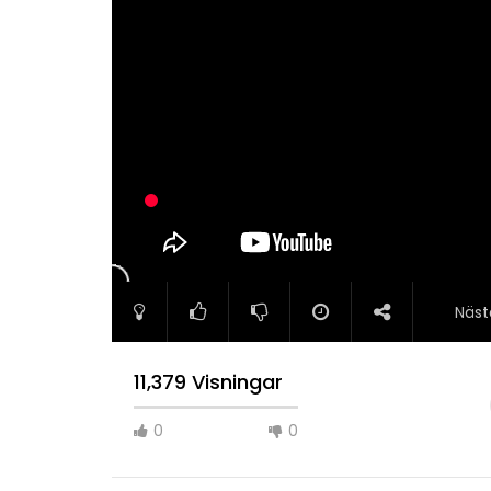
Näst
11,379 Visningar
0
0