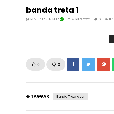
banda treta 1
NEM TRUZ NEM MUZ
APRIL 3, 2022
0
11.
Titta på senare
03:42
46:56
SKUGGA N & FIRE K EX INGEN CHANS
Skäl av s
FT JESSICA NINGUI
NEM TRU
NEM TRUZ NEM MUZ
JANUARI 
FEBRUARI 14, 2023
0
12
0
12.9K
1
0
0
0
TAGGAR
Banda Treta Alvor