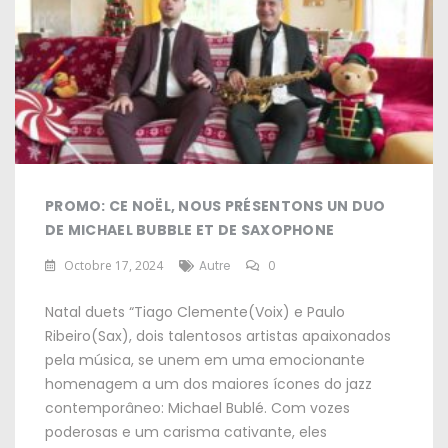
PROMO: CE NOËL, NOUS PRÉSENTONS UN DUO
DE MICHAEL BUBBLE ET DE SAXOPHONE
Octobre 17, 2024
Autre
0
Natal duets
“
Tiago Clemente
(Voix)
e Paulo
Ribeiro
(
Sax
),
dois talentosos artistas apaixonados
pela música
,
se unem em uma emocionante
homenagem a um dos maiores ícones do jazz
contemporâneo
:
Michael Bublé
.
Com vozes
poderosas e um carisma cativante
,
eles