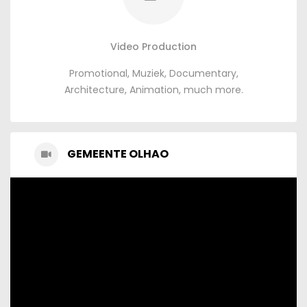
Video Production
Promotional
, Muziek,
Documentary
,
Architecture
,
Animation
,
much more
.
GEMEENTE OLHAO